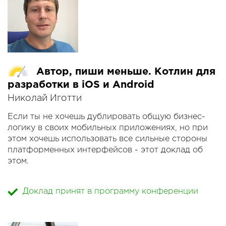
Ответы будут на примере развития архитектуры
UI одного из наших важнейших приложений.
Автор, пиши меньше. Котлин для
разработки в iOS и Android
Николай Иготти
Если ты не хочешь дублировать общую бизнес-
логику в своих мобильных приложениях, но при
этом хочешь использовать все сильные стороны
платформенных интерфейсов - этот доклад об
этом.
Kotlin/JVM, Kotlin/Native, Gradle, MPP - эта
Доклад принят в программу конференции
комбинация позволит создавать мобильные
приложения, на фреймворках родных для iOS и
Android, и при этом не писать весь код дважды.