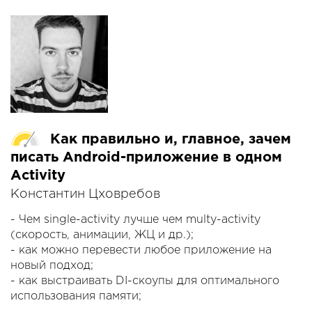
specific features in the code and utilise it during
annotation processing.
Как правильно и, главное, зачем
писать Android-приложение в одном
Activity
Константин Цховребов
- Чем single-activity лучше чем multy-activity
(скорость, анимации, ЖЦ и др.);
- как можно перевести любое приложение на
новый подход;
- как выстраивать DI-скоупы для оптимального
использования памяти;
- как выстраивать навигацию, чтобы не сойти с