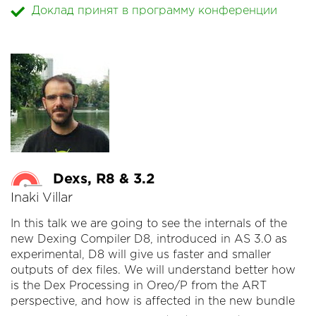
Доклад принят в программу конференции
ума;
- как обрабатывать deep-link'и;
- как делать общий BottomNavigationBar (и другие
общие элементы);
- как делить приложение на модули;
- как обрабатывать клавиатуру и статус-бар...
...список может быть дополнен.
Dexs, R8 & 3.2
Inaki Villar
In this talk we are going to see the internals of the
new Dexing Compiler D8, introduced in AS 3.0 as
experimental, D8 will give us faster and smaller
outputs of dex files. We will understand better how
is the Dex Processing in Oreo/P from the ART
perspective, and how is affected in the new bundle