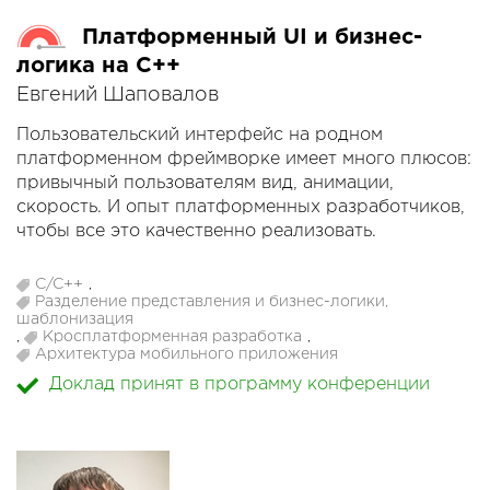
Платформенный UI и бизнес-
логика на C++
Евгений Шаповалов
Пользовательский интерфейс на родном
платформенном фреймворке имеет много плюсов:
привычный пользователям вид, анимации,
скорость. И опыт платформенных разработчиков,
чтобы все это качественно реализовать.
Но как организовать архитектуру мобильного
C/C++
,
приложения с платформенным UI и логикой на
Разделение представления и бизнес-логики,
шаблонизация
C++? Как разделить ответственность компонентов,
,
Кросплатформенная разработка
,
организовать навигацию, написать кучу биндингов
Архитектура мобильного приложения
к Swift и Java, и при этом иметь возможность
Доклад принят в программу конференции
кастомизировать поведение разных платформ?
Какие различия в UI iOS и Android и как с этим
жить?