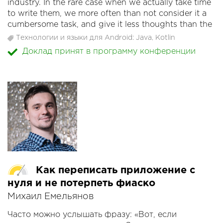
industry. In the rare case when we actually take time
to write them, we more often than not consider it a
cumbersome task, and give it less thoughts than the
"real code".
Технологии и языки для Android: Java, Kotlin
Доклад принят в программу конференции
But tests are often as important, if not more, as the
code that will be shipped on the Play Store. After
briefly explaining the basics of testing, this talk will
go through various common mistakes and bad
practices found in real-life unit tests, and will give
techniques and tips to make those tests cleaner and
better.
Как переписать приложение с
нуля и не потерпеть фиаско
Михаил Емельянов
Часто можно услышать фразу: «Вот, если