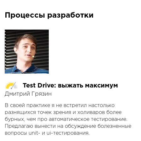
занимаются оптимизацией сетевого
взаимодействия (новые алгоритмы congestion
Процессы разработки
control) и, в качестве крайней меры, переводом
сетевого взаимодействия с TCP на UDP.
В этом докладе будут описаны проблемы работы
приложений в мобильных сетях. Многие
разработчики принимают сеть как данность и не
оптимизируют приложения под плохой канал.
Будут предложены варианты повышения
утилизации плохого канала, как простым
тюнингом стека TCP, так и сложными способами
Test Drive: выжать максимум
перехода на UDP.
Дмитрий Грязин
Мы поговорим о сетевых стеках iOS/Android,
В своей практике я не встретил настолько
проблемах TCP и полностью пройдем путь
разнящихся точек зрения и холиваров более
перевода приложения на UDP.
бурных, чем про автоматическое тестирование.
Предлагаю вынести на обсуждение болезненные
В докладе будут:
вопросы unit- и ui-тестирования.
- проблемы беспроводных сетей и стека TCP/IP;