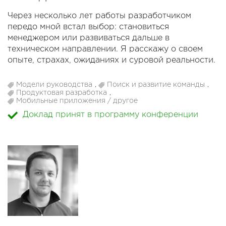
Через несколько лет работы разработчиком
передо мной встал выбор: становиться
менеджером или развиваться дальше в
техническом направлении. Я расскажу о своем
опыте, страхах, ожиданиях и суровой реальности.
Я рассмотрю три роли: разработчик, техлид и
Модели руководства
,
Поиск и развитие команды
,
руководитель разработки. Где заканчивается
Продуктовая разработка
,
Мобильные приложения / другое
ответственность одного и начинается
Доклад принят в программу конференции
ответственность другого, в чем разница между
позициями, и как понять, в какую сторону
двигаться.