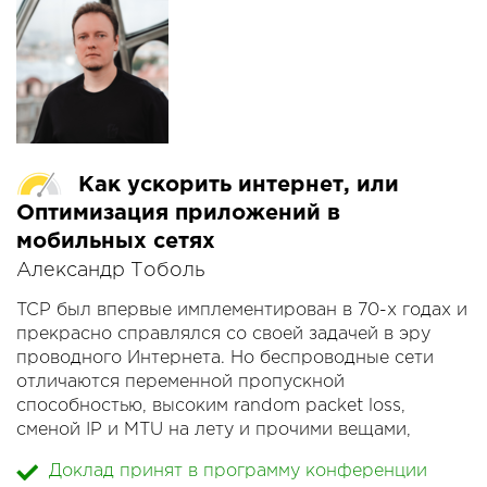
Доклад акцентирован на разработке под iOS и
Kotlin/Native, так как эта сторона мобильной
разработки с использованием Kotlin менее
известна широкой публике.
Как ускорить интернет, или
Оптимизация приложений в
мобильных сетях
Александр Тоболь
TCP был впервые имплементирован в 70-х годах и
прекрасно справлялся со своей задачей в эру
проводного Интернета. Но беспроводные сети
отличаются переменной пропускной
способностью, высоким random packet loss,
сменой IP и MTU на лету и прочими вещами,
которые приводят к деградации TCP-соединения.
Доклад принят в программу конференции
Поэтому Одноклассники и Google активно