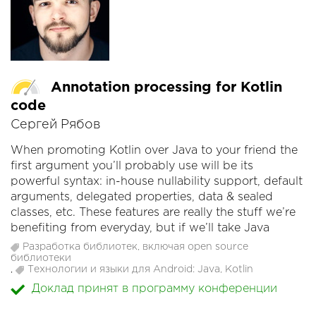
Annotation processing for Kotlin
code
Сергей Рябов
When promoting Kotlin over Java to your friend the
first argument you’ll probably use will be its
powerful syntax: in-house nullability support, default
arguments, delegated properties, data & sealed
classes, etc. These features are really the stuff we’re
benefiting from everyday, but if we’ll take Java
annotation processors then sadly the only
Разработка библиотек, включая open source
information they can get about our code will be
библиотеки
,
Технологии и языки для Android: Java, Kotlin
Java-related and no info about Kotlin-specifics. In
Доклад принят в программу конференции
this talk we’ll find out how to use Kotlin metadata
added to the bytecode to get info about Kotlin-