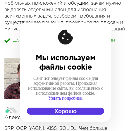
мобильных приложений и обсудим, зачем нужно
выделять отдельный слой для исполнения
асинхронных задач, разберем требования и
существующие решения, пройдемся по плюсам и
минусам, а также рассмотрим одну из реализаций
данного подхода.
Доклад принят в программу конференции
В течение этого доклада слушатели не только
научатся лучше управлять своими асинхронными
Мы используем
задачами, но также узнают, зачем каждой задаче
файлы cookie
иметь свой ID, что такое стратегии исполнения и
как они помогают упростить и ускорить
Сайт использует файлы cookie для
разработку всего приложения.
эффективной работы. Продолжая
использование сайта, вы соглашаетесь с
использованием файлов cookie.
Узнать подробнее.
When SOLID is unsound
Хорошо
Александр Сычев
SRP, OCP, YAGNI, KISS, SOLID... Чем больше