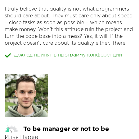
пользователь проскроллил дальше, не дожидаясь
I truly believe that quality is not what programmers
ответа?
should care about. They must care only about speed
Как отменить запрос? На TCP? На UDP?
—close tasks as soon as possible— which means
К концу доклада вы сможете посчитать время всех
make money. Won't this attitude ruin the project and
вариантов и выбрать подходящий для себя
turn the code base into a mess? Yes, it will. If the
способ.
project doesn't care about its quality either. There
must be a permanent conflict between a project and
Доклад принят в программу конференции
its programmers: 1) the project must be configured
to reject anything that lowers the quality of its
artifacts and 2) programmers must be interested in
making changes to those artifacts. The project cares
about the quality, the programmers care about fast
delivery of modifications. I wrote about this:
http://www.yegor256.com/2018/03/06/speed-vs-
quality.html
To be manager or not to be
Илья Царев