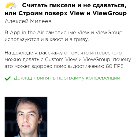
Считать пиксели и не сдаваться,
кода, и на примере app.zeplin.io расскажем, как
дизайнеры помогли разработчикам интегрировать
или Строим поверх View и ViewGroup
UI.
Алексей Милеев
В App in the Air самописные View и ViewGroup
используются и в хвост и в гриву.
На докладе я расскажу о том, что интересного
можно делать с Custom View и ViewGroup, почему
это может здорово помочь достижению 60 FPS,
какие правила по написанию и поддержке этого
Доклад принят в программу конференции
кода я выработал для себя, и, в качестве бонуса,
расскажу о некоторых интересных оптимизациях
и о нюансах того, что лежит под капотом.