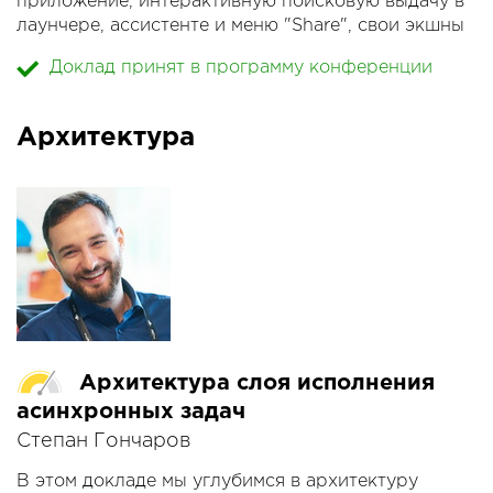
приложение, интерактивную поисковую выдачу в
лаунчере, ассистенте и меню "Share", свои экшны
в контактной книге, обработку основных
Доклад принят в программу конференции
системных интентов с экшнами, виджеты в
лаунчере, шорткаты, свой собственный экшн для
голосового ассистента, приложение для часов на
Архитектура
WearOS, приложение для Android TV.
Архитектура слоя исполнения
асинхронных задач
Степан Гончаров
В этом докладе мы углубимся в архитектуру