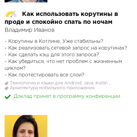
Как использовать корутины в
проде и спокойно спать по ночам
Владимир Иванов
- Корутины в Котлине. Уже стабильны?
- Как реализовать сетевой запрос на корутинах?
- Как сделать кэш для этого запроса?
- Как убедиться, что нет проблем с жизненным
циклом?
- Как протестировать все слои?
- Как правильно обрабатывать ошибки?
Технологии и языки для Android: Java, Kotlin
,
- ???
Архитектура мобильного приложения
- PROFIT!
Доклад принят в программу конференции