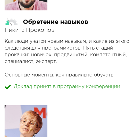
Обретение навыков
Никита Прокопов
Как люди учатся новым навыкам, и какие из этого
следствия для программистов. Пять стадий
прокачки: новичок, продвинутый, компетентный,
специалист, эксперт.
Основные моменты: как правильно обучать
программистов, кто с кем эффективно работает в
Доклад принят в программу конференции
команде, как переходить на следующий уровень,
природа споров и советов.