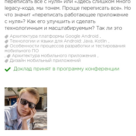
переписать все с нуля» или «Здесь слишком много
legacy-кода, мы тонем. Проще переписать все». Но
что значит «переписать работающее приложение
с нуля»? Как его улучшить и сделать
технологичным и масштабируемым? Так ли это
просто?
Архитектура платформы Google Android
,
Технологии и языки для Android: Java, Kotlin
,
Особенности процессов разработки и тестирования
В докладе мы поделимся опытом, как нам удалось
мобильного ПО
переписать одно из флагманских приложений:
,
Архитектура мобильного приложения
,
Дизайн мобильный приложений
• как убедили бизнес, что текущее приложение –
«дуршлаг со спагетти» и не масштабируется,
Доклад принят в программу конференции
• как организовали команду, чтобы найти лучшие
решения и не передраться,
• как использовали принципы чистой архитектуры
и на какие «подводные камни» наткнулись,
• как использовали итеративные планы спринтов,
чтобы успеть к ожидаемым срокам.
Поделимся bad-практиками с использованием
RxJava, Dagger. Покажем на примерах, как unit-
тесты спасали нас от непредвиденного изменения