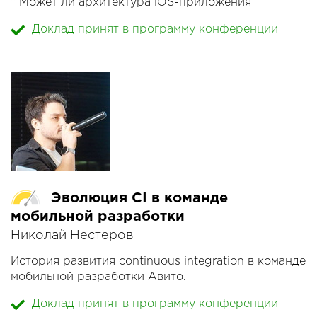
* Может ли архитектура iOS-приложения
приводить в восторг?
Доклад принят в программу конференции
* Могут ли видеоблогеры быть полезными
обществу?
* Можно ли раскидать юристам Apple, что
реджектить приложение — некрасиво?
* Почему наш офис ещё не в Дубаи?
Ответы на эти и другие вопросы под катом.
Эволюция CI в команде
мобильной разработки
Николай Нестеров
История развития continuous integration в команде
мобильной разработки Авито.
Доклад принят в программу конференции