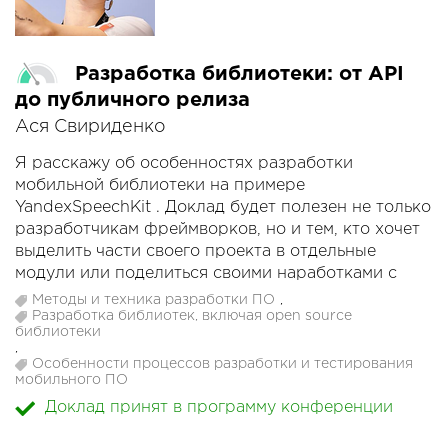
Разработка библиотеки: от API
до публичного релиза
Ася Свириденко
Я расскажу об особенностях разработки
мобильной библиотеки на примере
YandexSpeechKit . Доклад будет полезен не только
разработчикам фреймворков, но и тем, кто хочет
выделить части своего проекта в отдельные
модули или поделиться своими наработками с
другими разработчиками.
Методы и техника разработки ПО
,
Разработка библиотек, включая open source
библиотеки
Мы поговорим:
,
1. О проектировании API библиотеки: какие
Особенности процессов разработки и тестирования
мобильного ПО
особенности и подводные камни могут
встретиться.
Доклад принят в программу конференции
2. На что обратить внимание при написании кода