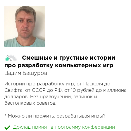
и тестировании.
3. Как облегчить жизнь своим пользователям и,
как следствие, себе.
4. Об особенностях релизного цикла и
взаимодействии с другими командами.
5. Что необходимо для публичного релиза, и
какой постпродакшн ждёт разработчика
библиотеки.
Смешные и грустные истории
Рассказ будет полон неподдельными историями
из жизни команды мобильной библиотеки
про разработку компьютерных игр
YandexSpeechKit :)
Вадим Башуров
Истории про разработку игр, от Паскаля до
Свифта, от СССР до РФ, от 10 рублей до миллиона
долларов. Без нравоучений, запинок и
бестолковых советов.
* Можно ли прожить, разрабатывая игры?
* Можно ли прожить, не разрабатывая игры?
Доклад принят в программу конференции
* Какие знания, навыки и уроки пригодились для