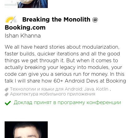
Breaking the Monolith @
Booking.com
Ishan Khanna
We all have heard stories about modularization,
faster builds, quicker iterations and all the good
things we get through it. But when it comes to
actually breaking your legacy into modules, your
code can give you a serious run for money. In this
talk I will share how 60+ Android Devs at Booking
got together to defeat the legacy and modularized
Технологии и языки для Android: Java, Kotlin
,
the app to get 10 times faster builds. If you attend
Архитектура мобильного приложения
this talk you will be able to learn the best practices
Доклад принят в программу конференции
about modularizing your large code bases and avoid
the pitfalls that we discovered in journey.