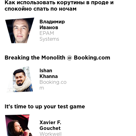
Как использовать корутины в проде и
спокойно спать по ночам
Владимир
Иванов
EPAM
Systems
Breaking the Monolith @ Booking.com
Ishan
Khanna
Booking.co
m
It's time to up your test game
Xavier F.
Gouchet
Workwell