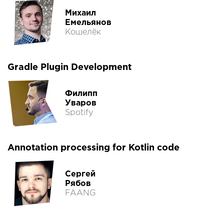
Михаил
Емельянов
Кошелёк
Gradle Plugin Development
Филипп
Уваров
Spotify
Annotation processing for Kotlin code
Сергей
Рябов
FAANG