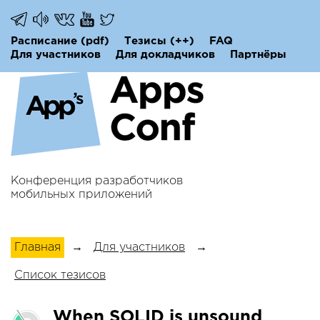
Расписание
(pdf)
Тезисы
(++)
FAQ
Для участников
Для докладчиков
Партнёры
Конференция разработчиков
мобильных приложений
Главная
→
Для участников
→
Список тезисов
When SOLID is unsound