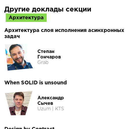
Другие доклады секции
Архитектура
Архитектура слоя исполнения асинхронных
задач
Степан
Гончаров
Grab
When SOLID is unsound
Александр
Сычев
Uzum | KTS