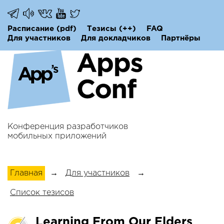
Расписание
(pdf)
Тезисы
(++)
FAQ
Для участников
Для докладчиков
Партнёры
Конференция разработчиков
мобильных приложений
Главная
→
Для участников
→
Список тезисов
Learning From Our Elders