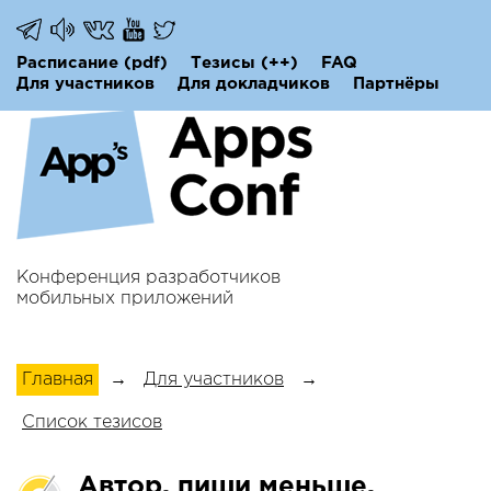
Расписание
(pdf)
Тезисы
(++)
FAQ
Для участников
Для докладчиков
Партнёры
Конференция разработчиков
мобильных приложений
Главная
→
Для участников
→
Список тезисов
Автор, пиши меньше.