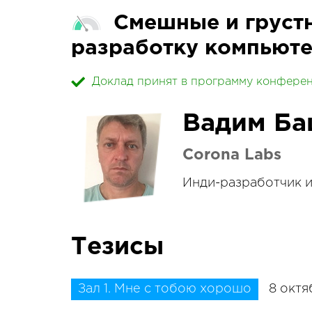
Смешные и грустн
разработку компьюте
Доклад принят в программу конфере
Вадим Б
Corona Labs
Инди-разработчик и
Тезисы
Зал 1. Мне с тобою хорошо
8 октя