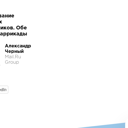
вание
х
иков. Обе
баррикады
Александр
Черный
Mail.Ru
Group
edIn