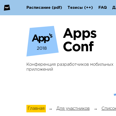
Расписание
(pdf)
Тезисы
(++)
FAQ
Д
2018
Конференция разработчиков мобильных
приложений
Главная
→
Для участников
→
Список