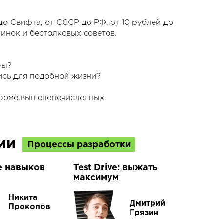
до Свифта, от СССР до РФ, от 10 рублей до
инок и бестолковых советов.
ры?
лись для подобной жизни?
кроме вышеперечисленных.
ции
Процессы разработки
е навыков
Test Drive: выжать
максимум
Никита
Дмитрий
Прокопов
Грязин