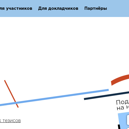
ля участников
Для докладчиков
Партнёры
 тезисов