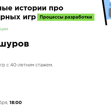
ые истории про
рных игр
Процессы разработки
нции
ашуров
гр с 40-летним стажем.
бря,
18:00