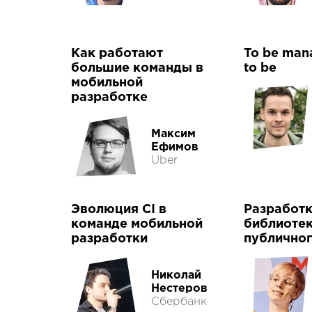
Как работают
To be mana
большие команды в
to be
мобильной
разработке
Максим
Ефимов
Uber
Эволюция CI в
Разработ
команде мобильной
библиотек
разработки
публичног
Николай
Нестеров
Сбербанк