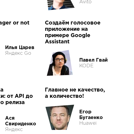
Avito
ger or not
Создаём голосовое
приложение на
примере Google
Assistant
Илья Царев
Яндекс Go
Павел Гвай
KODE
ка
Главное не качество,
и: от API до
а количество!
о релиза
Егор
Бугаенко
Ася
Huawei
Свириденко
Яндекс