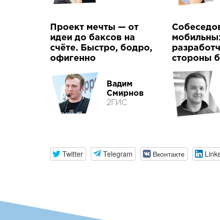
Проект мечты — от
Собеседо
идеи до баксов на
мобильны
счёте. Быстро, бодро,
разработч
офигенно
стороны 
Вадим
Смирнов
2ГИС
Twitter
Telegram
Вконтакте
Link