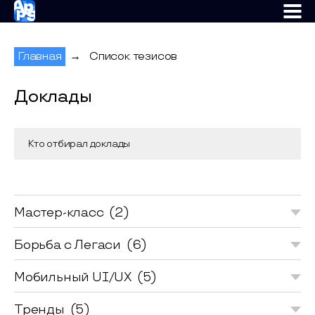
AppsConf
Главная
→
Список тезисов
Доклады
Доклады конференции AppsConf X 2025 
Кто отбирал доклады
Мастер-класс
(2)
Борьба с Легаси
(6)
Мобильный UI/UX
(5)
Тренды
(5)