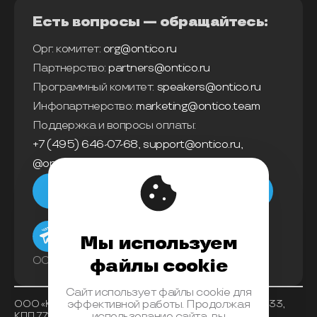
Есть вопросы — обращайтесь:
Орг. комитет:
org@ontico.ru
Партнерство:
partners@ontico.ru
Программный комитет:
speakers@ontico.ru
Инфопартнерство:
marketing@ontico.team
Поддержка и вопросы оплаты:
+7 (495) 646-07-68
,
support@ontico.ru
,
@ontico_support
Мы в телеграм
Мы используем
ООО «Конференции Олега Бунина»
файлы cookie
Сайт использует файлы cookie для
ООО «Конференции Олега Бунина», ИНН 7733863233,
эффективной работы. Продолжая
КПП 771401001 , ОКВЭД 62.01, ОКПО 26117225, ОГРН
использование сайта, вы