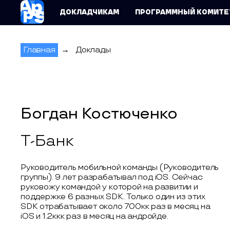
AppsConf
ДОКЛАДЧИКАМ
ПРОГРАММНЫЙ КОМИТЕ
Главная
→
Доклады
Богдан Костюченко
Т-Банк
Руководитель мобильной команды (Руководитель
группы). 9 лет разрабатывал под iOS. Сейчас
руковожу командой у которой на развитии и
поддержке 6 разных SDK. Только один из этих
SDK отрабатывает около 700кк раз в месяц на
iOS и 1.2ккк раз в месяц на андройде.