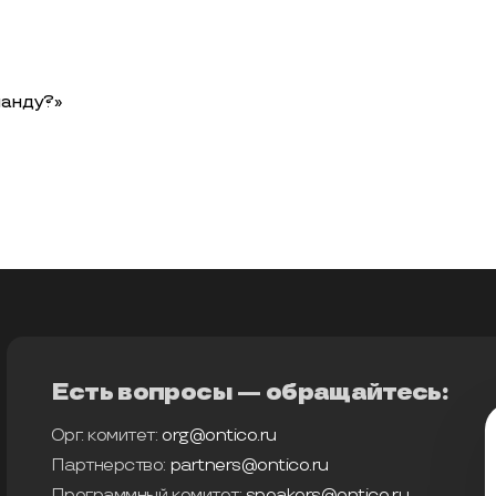
манду?»
Есть вопросы — обращайтесь:
Орг. комитет:
org@ontico.ru
Партнерство:
partners@ontico.ru
Программный комитет:
speakers@ontico.ru