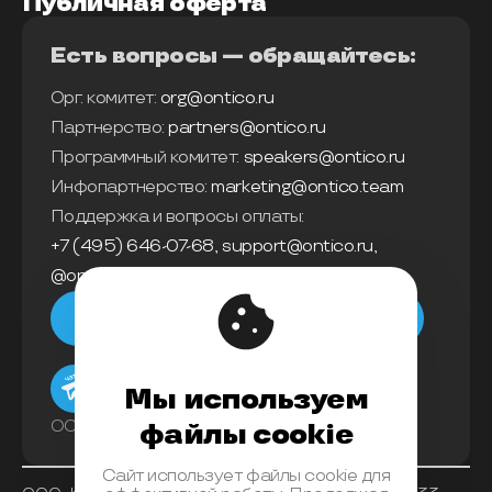
Публичная оферта
Есть вопросы — обращайтесь:
Орг. комитет:
org@ontico.ru
Партнерство:
partners@ontico.ru
Программный комитет:
speakers@ontico.ru
Инфопартнерство:
marketing@ontico.team
Поддержка и вопросы оплаты:
+7 (495) 646-07-68
,
support@ontico.ru
,
@ontico_support
Мы в телеграм
Мы используем
ООО «Конференции Олега Бунина»
файлы cookie
Сайт использует файлы cookie для