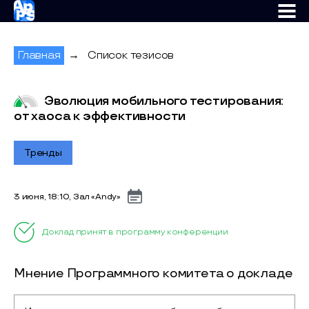
AppsConf
Главная
→
Список тезисов
Эволюция мобильного тестирования:
от хаоса к эффективности
Тренды
3 июня, 18:10, Зал «Andy»
Доклад принят в программу конференции
Мнение Программного комитета о докладе