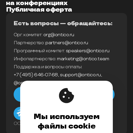
на конференциях
Публичная оферта
Есть вопросы — обращайтесь:
Орг. комитет:
org@ontico.ru
Партнерство:
partners@ontico.ru
Программный комитет:
speakers@ontico.ru
Инфопартнерство:
marketing@ontico.team
Поддержка и вопросы оплаты:
+7 (495) 646-07-68
,
support@ontico.ru
,
@ontico_support
Мы в телеграм
Мы используем
ООО «Конференции Олега Бунина»
файлы cookie