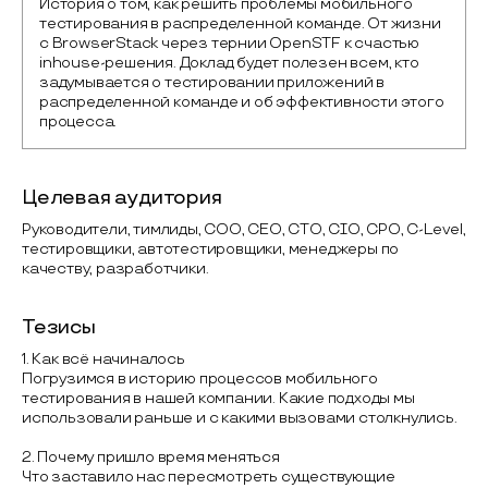
История о том, как решить проблемы мобильного 
тестирования в распределенной команде. От жизни 
с BrowserStack через тернии OpenSTF к счастью 
inhouse-решения. Доклад будет полезен всем, кто 
задумывается о тестировании приложений в 
распределенной команде и об эффективности этого 
Целевая аудитория
Руководители, тимлиды, COO, CEO, CTO, CIO, CPO, C-Level,
тестировщики, автотестировщики, менеджеры по
качеству, разработчики.
Тезисы
1. Как всё начиналось
Погрузимся в историю процессов мобильного
тестирования в нашей компании. Какие подходы мы
использовали раньше и с какими вызовами столкнулись.
2. Почему пришло время меняться
Что заставило нас пересмотреть существующие