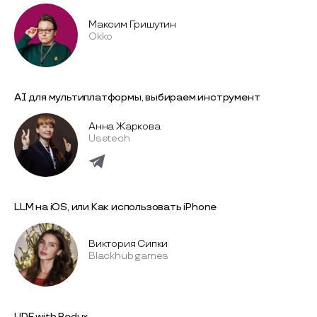
Максим Гришутин
Okko
AI для мультиплатформы, выбираем инструмент
Анна Жаркова
Usetech
LLM на iOS, или Как использовать iPhone
Виктория Сипки
Blackhub games
UDF with Redux