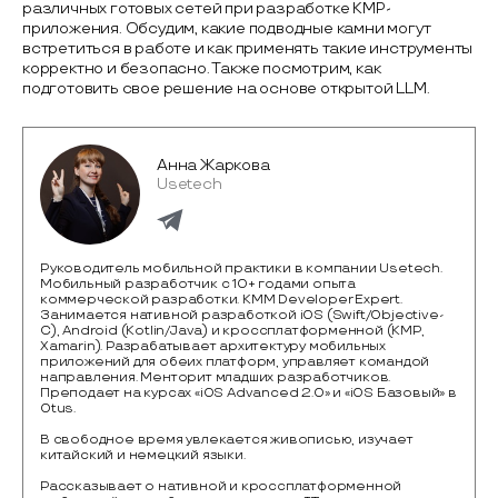
различных готовых сетей при разработке KMP-
приложения. Обсудим, какие подводные камни могут
встретиться в работе и как применять такие инструменты
корректно и безопасно. Также посмотрим, как
подготовить свое решение на основе открытой LLM.
Анна Жаркова
Usetech
Руководитель мобильной практики в компании Usetech.
Мобильный разработчик с 10+ годами опыта
коммерческой разработки. KMM Developer Expert.
Занимается нативной разработкой iOS (Swift/Objective-
С), Android (Kotlin/Java) и кроссплатформенной (KMP,
Xamarin). Разрабатывает архитектуру мобильных
приложений для обеих платформ, управляет командой
направления. Менторит младших разработчиков.
Преподает на курсах «iOS Advanced 2.0» и «iOS Базовый» в
Otus.
В свободное время увлекается живописью, изучает
китайский и немецкий языки.
Рассказывает о нативной и кроссплатформенной