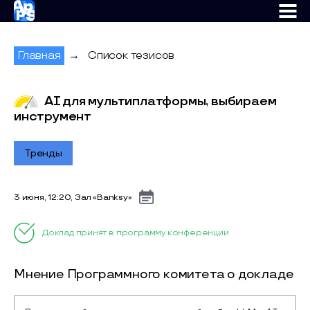
AppsConf
Главная
→
Список тезисов
AI для мультиплатформы, выбираем
инструмент
Тренды
3 июня, 12:20, Зал «Banksy»
Доклад принят в программу конференции
Мнение Программного комитета о докладе