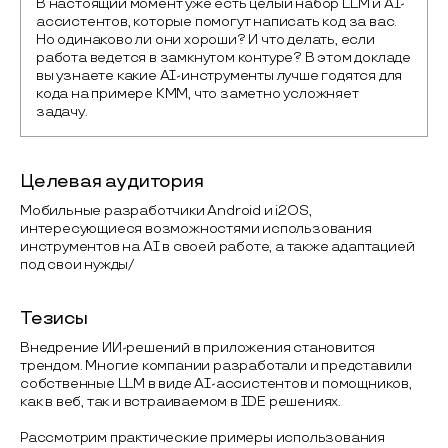
В настоящий момент уже есть целый набор LLM и AI-
ассистентов, которые помогут написать код за вас. 
Но одинаково ли они хороши? И что делать, если 
работа ведется в замкнутом контуре? В этом докладе 
вы узнаете какие AI-инструменты лучше годятся для 
кода на примере KMM, что заметно усложняет 
задачу.
Целевая аудитория
Мобильные разработчики Android и i2OS,
интересующиеся возможностями использования
инструментов на AI в своей работе, а также адаптацией
под свои нужды/
Тезисы
Внедрение ИИ-решений в приложения становится
трендом. Многие компании разработали и представили
собственные LLM в виде AI-ассистентов и помощников,
как в веб, так и встраиваемом в IDE решениях.
Рассмотрим практические примеры использования