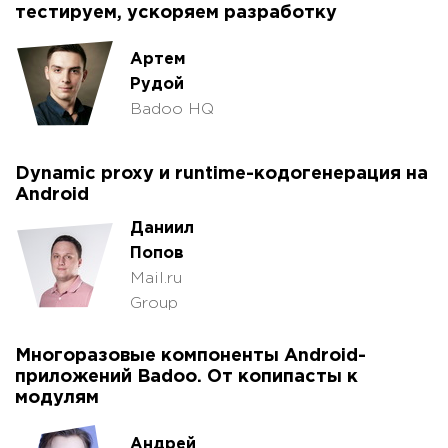
тестируем, ускоряем разработку
Артем
Рудой
Badoo HQ
Dynamic proxy и runtime-кодогенерация на
Android
Даниил
Попов
Mail.ru
Group
Многоразовые компоненты Android-
приложений Badoo. От копипасты к
модулям
Андрей