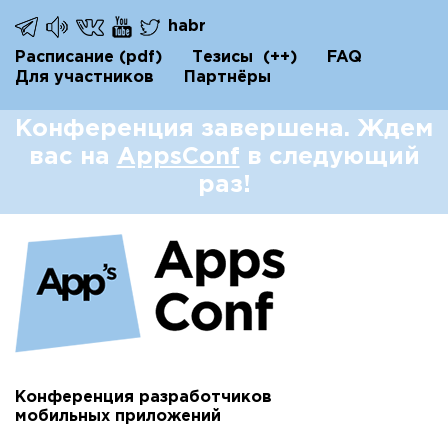
habr
Расписание
(pdf)
Тезисы
(++)
FAQ
Для участников
Партнёры
Конференция завершена. Ждем
вас на
AppsConf
в следующий
раз!
Конференция разработчиков
мобильных приложений