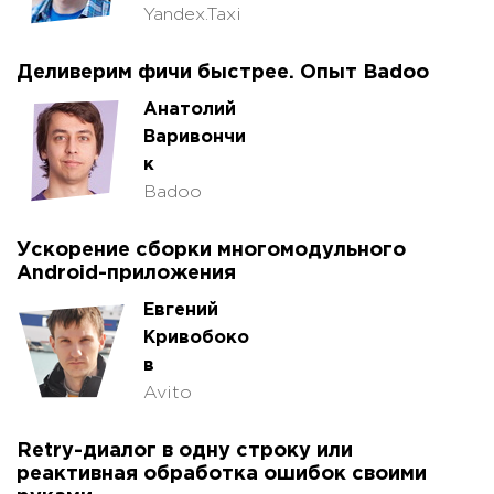
Yandex.Taxi
Деливерим фичи быстрее. Опыт Badoo
Анатолий
Варивончи
к
Badoo
Ускорение сборки многомодульного
Android-приложения
Евгений
Кривобоко
в
Avito
Retry-диалог в одну строку или
реактивная обработка ошибок своими