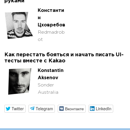
руками
Константи
н
Цховребов
Redmadrob
ot
Как перестать бояться и начать писать UI-
тесты вместе с Kakao
Konstantin
Aksenov
Sonder
Australia
Twitter
Telegram
Вконтакте
LinkedIn