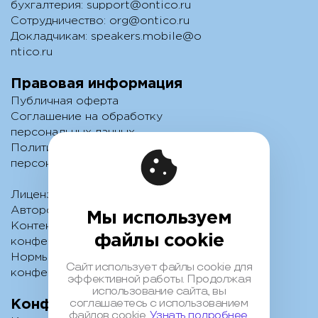
бухгалтерия:
support@ontico.ru
Сотрудничество:
org@ontico.ru
Докладчикам:
speakers.mobile@o
ntico.ru
Правовая информация
Публичная оферта
Соглашение на обработку
персональных данных
Политика обработки
персональных данных
Лицензионный договор с
Автором
Мы используем
Контентная политика
файлы cookie
конференции
Нормы поведения для
Сайт использует файлы cookie для
конференции
эффективной работы. Продолжая
использование сайта, вы
соглашаетесь с использованием
Конференции
файлов cookie.
Узнать подробнее.