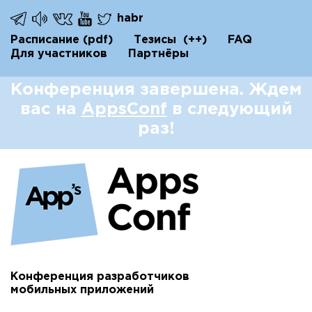
habr
Расписание
(pdf)
Тезисы
(++)
FAQ
Для участников
Партнёры
Конференция завершена. Ждем
вас на
AppsConf
в следующий
раз!
Конференция разработчиков
мобильных приложений