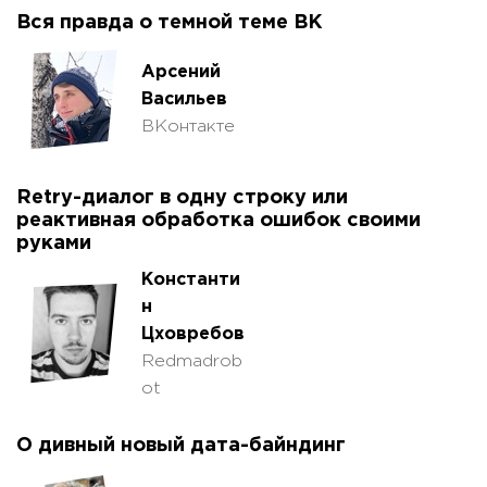
Вся правда о темной теме ВК
Арсений
Васильев
ВКонтакте
Retry-диалог в одну строку или
реактивная обработка ошибок своими
руками
Константи
н
Цховребов
Redmadrob
ot
О дивный новый дата-байндинг