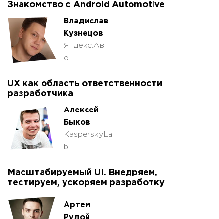
Знакомство с Android Automotive
Владислав
Кузнецов
Яндекс.Авт
о
UX как область ответственности
разработчика
Алексей
Быков
KasperskyLa
b
Масштабируемый UI. Внедряем,
тестируем, ускоряем разработку
Артем
Рудой