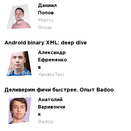
Даниил
Попов
Mail.ru
Group
Android binary XML: deep dive
Александр
Ефременко
в
Yandex.Taxi
Деливерим фичи быстрее. Опыт Badoo
Анатолий
Варивончи
к
Badoo