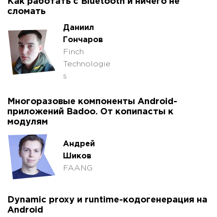
Как работать с Bluetooth и ничего не
сломать
Даниил
Гончаров
Finch
Technologie
s
Многоразовые компоненты Android-
приложений Badoo. От копипасты к
модулям
Андрей
Шиков
FAANG
Dynamic proxy и runtime-кодогенерация на
Android