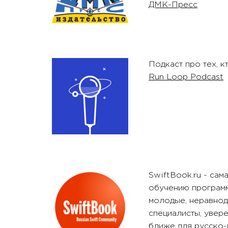
ДМК-Пресс
Подкаст про тех, к
Run Loop Podcast
SwiftBook.ru - са
обучению программ
молодые, неравно
специалисты, увере
ближе для русско-