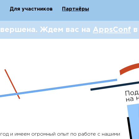
Q
Для участников
Партнёры
вершена. Ждем вас на
AppsConf
в
год и имеем огромный опыт по работе с нашими