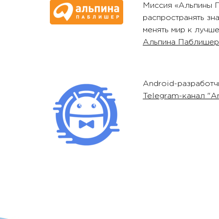
Миссия «Альпины П
распространять зн
менять мир к лучше
Альпина Паблишер
Android-разработч
Telegram-канал "An