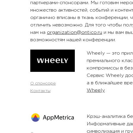
партнерами-спонсорами. Мы готовим меропр
множество активностей, событий и контен
органично вписаны в ткань конференции, 
отличить невозможно. Для того чтобы по
нам на
organization@ontico.ru
и мы вам вы
возможностям нашей конференции.
Wheely — это прил
премиального класс
компромиссы в без
Сервис Wheely дос
а в ближайшее вре
О спонсоре
Wheely
Контакты
Крэш-аналитика бе
Информативные даш
символизация и гр