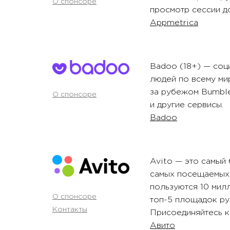
О спонсоре
просмотр сессии д
Appmetrica
Badoo (18+) — соц
людей по всему ми
за рубежом Bumbl
О спонсоре
и другие сервисы.
Badoo
Avito — это самый
самых посещаемых 
пользуются 10 мил
О спонсоре
топ-5 площадок ру
Контакты
Присоединяйтесь к
Авито