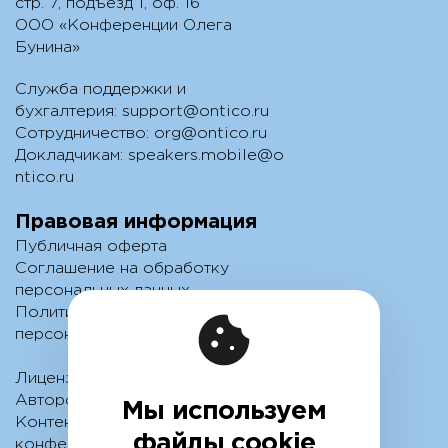
стр. 7, подъезд 1, оф. 16
ООО «Конференции Олега
Бунина»
Служба поддержки и
бухгалтерия:
support@ontico.ru
Сотрудничество:
org@ontico.ru
Докладчикам:
speakers.mobile@o
ntico.ru
Правовая информация
Публичная оферта
Соглашение на обработку
персональных данных
Политика обработки
персональных данных
Лицензионный договор с
Автором
Мы используем
Контентная политика
файлы cookie
конференции