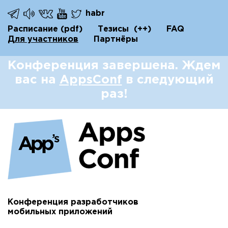
habr
Расписание
(pdf)
Тезисы
(++)
FAQ
Для участников
Партнёры
Конференция завершена. Ждем
вас на
AppsConf
в следующий
раз!
Конференция разработчиков
мобильных приложений