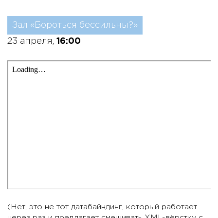
Зал «Бороться бессильны?»
23 апреля,
16:00
(Нет, это не тот датабайндинг, который работает
через раз и предлагает смешивать XML-вёрстку с