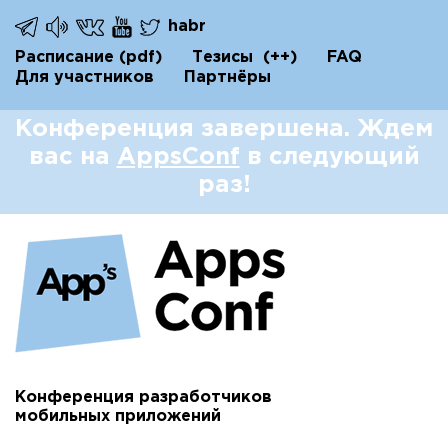
habr
Расписание
(pdf)
Тезисы
(++)
FAQ
Для участников
Партнёры
Конференция завершена. Ждем
вас на
AppsConf
в следующий
раз!
Конференция разработчиков
мобильных приложений