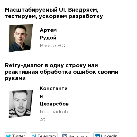
Масштабируемый UI. Внедряем,
тестируем, ускоряем разработку
Артем
Рудой
Badoo HQ
Retry-диалог в одну строку или
реактивная обработка ошибок своими
руками
Константи
н
Цховребов
Redmadrob
ot
Twitter
Telegram
Вконтакте
LinkedIn