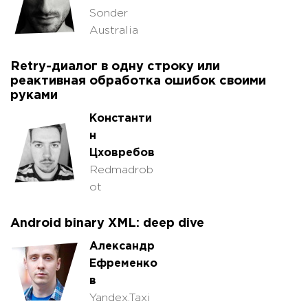
Sonder
Australia
Retry-диалог в одну строку или
реактивная обработка ошибок своими
руками
Константи
н
Цховребов
Redmadrob
ot
Android binary XML: deep dive
Александр
Ефременко
в
Yandex.Taxi