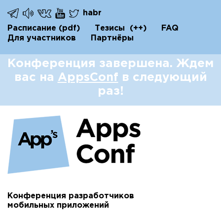
habr
Расписание
(pdf)
Тезисы
(++)
FAQ
Для участников
Партнёры
Конференция завершена. Ждем
вас на
AppsConf
в следующий
раз!
Конференция разработчиков
мобильных приложений