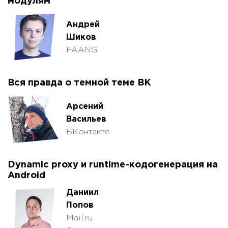
модулям
Андрей
Шиков
FAANG
Вся правда о темной теме ВК
Арсений
Васильев
ВКонтакте
Dynamic proxy и runtime-кодогенерация на
Android
Даниил
Попов
Mail.ru