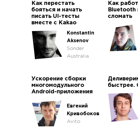
Как перестать
Как работ
бояться и начать
Bluetooth 
писать UI-тесты
сломать
вместе с Kakao
Konstantin
Aksenov
Sonder
Australia
Ускорение сборки
Деливери
многомодульного
быстрее.
Android-приложения
Евгений
Кривобоков
Avito