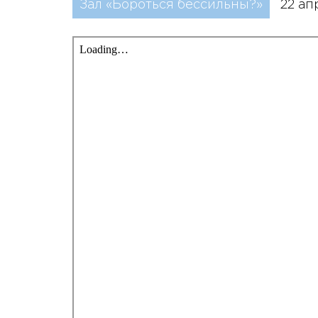
Зал «Бороться бессильны?»
22 ап