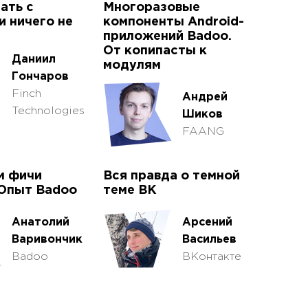
ать с
Многоразовые
и ничего не
компоненты Android-
приложений Badoo.
От копипасты к
Даниил
модулям
Гончаров
Finch
Андрей
Technologies
Шиков
FAANG
м фичи
Вся правда о темной
 Опыт Badoo
теме ВК
Анатолий
Арсений
Варивончик
Васильев
Badoo
ВКонтакте