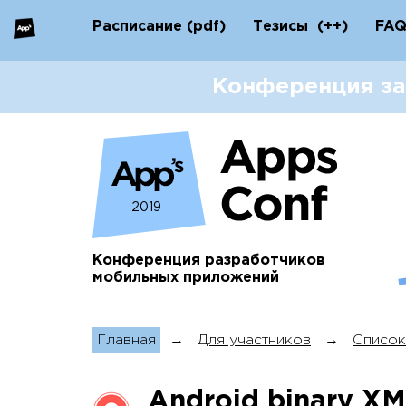
Расписание
(pdf)
Тезисы
(++)
FA
Конференция за
2019
Конференция разработчиков
мобильных приложений
Главная
→
Для участников
→
Список
Android binary XM