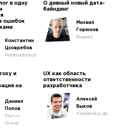
лог в одну
О дивный новый дата-
и
байндинг
ая
а ошибок
Михаил
уками
Горюнов
Яндекс
Константин
Цховребов
Redmadrobot
roxy и
UX как область
ответственности
ация на
разработчика
Алексей
Даниил
Быков
Попов
KasperskyLab
Mail.ru
Group