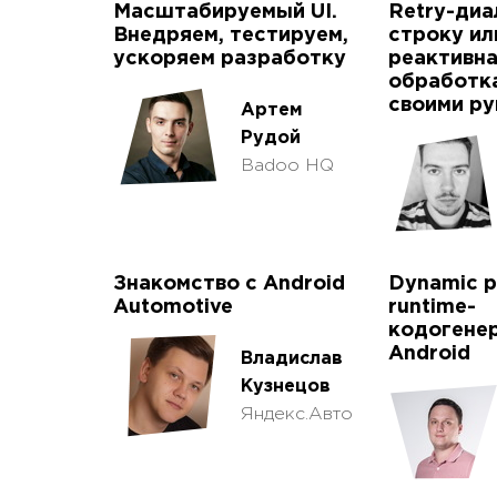
Масштабируемый UI.
Retry-диа
Внедряем, тестируем,
строку ил
ускоряем разработку
реактивн
обработк
своими р
Артем
Рудой
Badoo HQ
Знакомство с Android
Dynamic p
Automotive
runtime-
кодогенер
Android
Владислав
Кузнецов
Яндекс.Авто