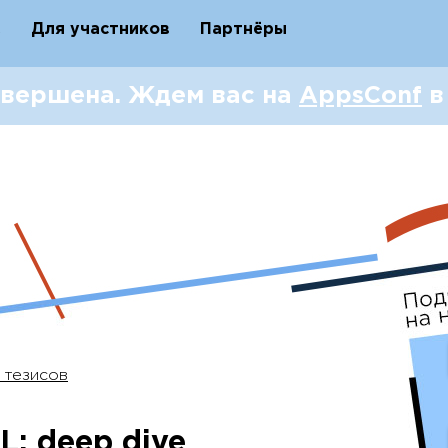
Q
Для участников
Партнёры
вершена. Ждем вас на
AppsConf
в
 тезисов
L: deep dive