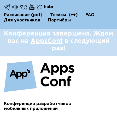
habr
Расписание
(pdf)
Тезисы
(++)
FAQ
Для участников
Партнёры
Конференция завершена. Ждем
вас на
AppsConf
в следующий
раз!
Конференция разработчиков
мобильных приложений