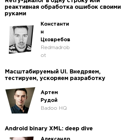
Retry-диалог в одну строку или
реактивная обработка ошибок своими
руками
Константи
н
Цховребов
Redmadrob
ot
Масштабируемый UI. Внедряем,
тестируем, ускоряем разработку
Артем
Рудой
Badoo HQ
Android binary XML: deep dive
Александр