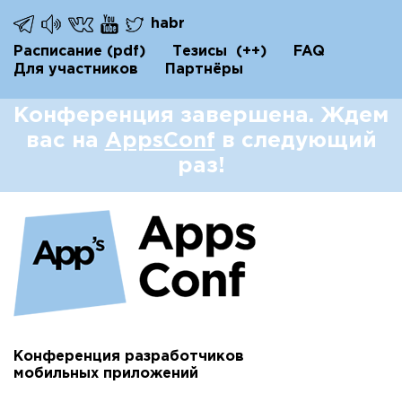
habr
Расписание
(pdf)
Тезисы
(++)
FAQ
Для участников
Партнёры
Конференция завершена. Ждем
вас на
AppsConf
в следующий
раз!
Конференция разработчиков
мобильных приложений