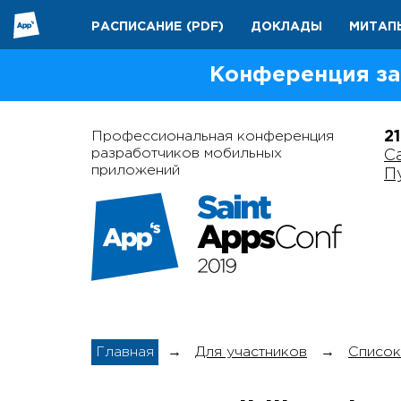
РАСПИСАНИЕ
(PDF)
ДОКЛАДЫ
МИТАП
Конференция за
Профессиональная конференция
2
разработчиков мобильных
С
приложений
П
Главная
→
Для участников
→
Список