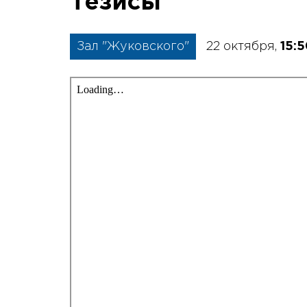
Тезисы
Зал "Жуковского"
22 октября,
15: