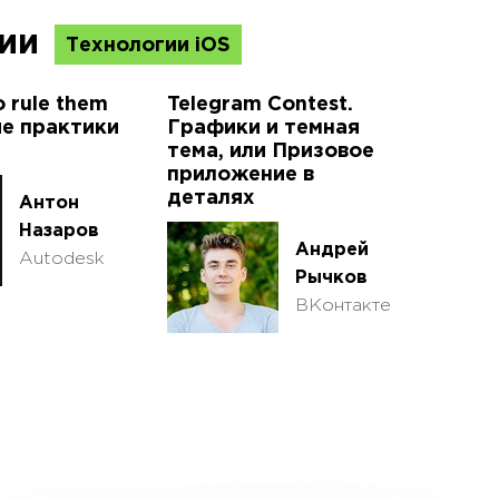
ции
Технологии iOS
o rule them
Telegram Contest.
ие практики
Графики и темная
тема, или Призовое
приложение в
деталях
Антон
Назаров
Андрей
Autodesk
Рычков
ВКонтакте