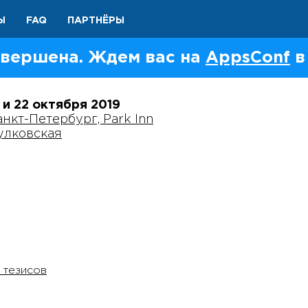
Ы
FAQ
ПАРТНЁРЫ
вершена. Ждем вас на
AppsConf
в
1 и 22 октября
2019
анкт-Петербург, Park Inn
улковская
 тезисов