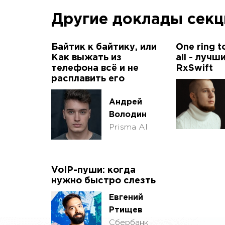
Другие доклады сек
Байтик к байтику, или
One ring t
Как выжать из
all - лучш
телефона всё и не
RxSwift
расплавить его
Андрей
Володин
Prisma AI
VoIP-пуши: когда
нужно быстро слезть
Евгений
Ртищев
Сбербанк