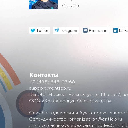
Онлайн
Twitter
Telegram
Вконтакте
Link
Контакты
+7 (495) 646-07-68
support@ontico.ru
125040, Москва, Нижняя ул., д. 14, стр. 7, по
ООО «Конференции Олега Бунина»
Служба поддержки и бухгалтерия:
support
Сотрудничество:
organization@ontico.ru
Для докладчиков:
speakers.mobile@ontico.