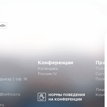
edIn
Конференции
Пра
Календарь
Публи
Россия IV
Согла
дъезд 1, оф. 16
Полит
Лицен
@ontico.ru
Конте
НОРМЫ ПОВЕДЕНИЯ
НА КОНФЕРЕНЦИИ
ru