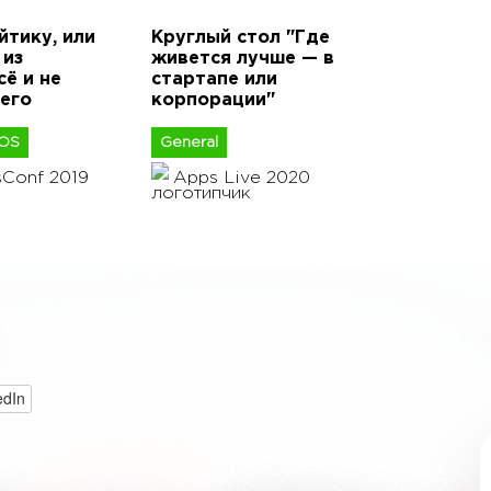
йтику, или
Круглый стол "Где
 из
живется лучше — в
ё и не
стартапе или
 его
корпорации"
iOS
General
sConf 2019
Apps Live 2020
edIn