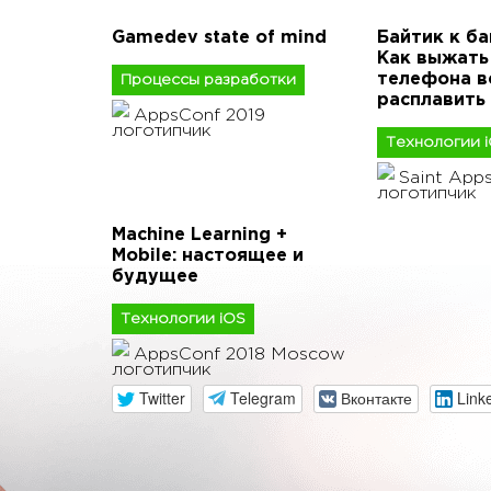
Gamedev state of mind
Байтик к ба
Как выжать
телефона вс
Процессы разработки
расплавить
AppsConf 2019
Технологии 
Saint App
Machine Learning +
Mobile: настоящее и
будущее
Технологии iOS
AppsConf 2018 Moscow
Twitter
Telegram
Вконтакте
Link