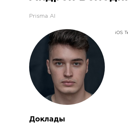
Prisma AI
iOS T
Доклады