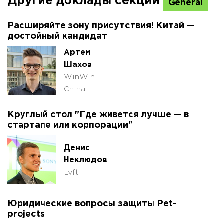
Другие доклады секции
General
Расширяйте зону присутствия! Китай —
достойный кандидат
Артем
Шахов
WinWin
China
Круглый стол "Где живется лучше — в
стартапе или корпорации"
Денис
Неклюдов
Lyft
Юридические вопросы защиты Pet-
projects