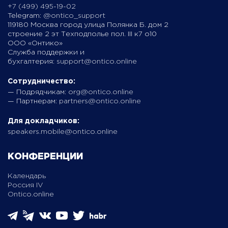
+7 (499) 495-19-02
Telegram:
@ontico_support
119180 Москва город улица Полянка Б. дом 2
строение 2 эт Техподполье пол. III к7 о10
ООО «Онтико»
Служба поддержки и
бухгалтерия:
support@ontico.online
Сотрудничество:
— Подрядчикам:
org@ontico.online
— Партнерам:
partners@ontico.online
Для докладчиков:
speakers.mobile@ontico.online
КОНФЕРЕНЦИИ
Календарь
Россия IV
Ontico.online