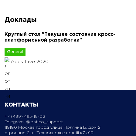
Доклады
Круглый стол "Текущее состояние кросс-
платформенной разработки"
General
Apps Live 2020
КОНТАКТЫ
+7 (499) 495-19-02
Telegram:
@ontico_support
119180 Москва город улица Полянка Б. дом 2
строение 2 эт Техподполье пол. III к7 о10