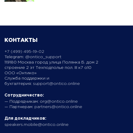
КОНТАКТЫ
+7 (499) 495-19-02
Telegram:
@ontico_support
119180 Москва город улица Полянка Б. дом 2
строение 2 эт Техподполье пол. III к7 о10
ООО «Онтико»
Служба поддержки и
бухгалтерия:
support@ontico.online
Сотрудничество:
— Подрядчикам:
org@ontico.online
— Партнерам:
partners@ontico.online
Для докладчиков:
speakers.mobile@ontico.online