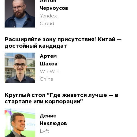
Антон
Черноусов
Yandex
Cloud
Расширяйте зону присутствия! Китай —
достойный кандидат
Артем
Шахов
WinWin
China
Круглый стол "Где живется лучше — в
стартапе или корпорации"
Денис
Неклюдов
Lyft