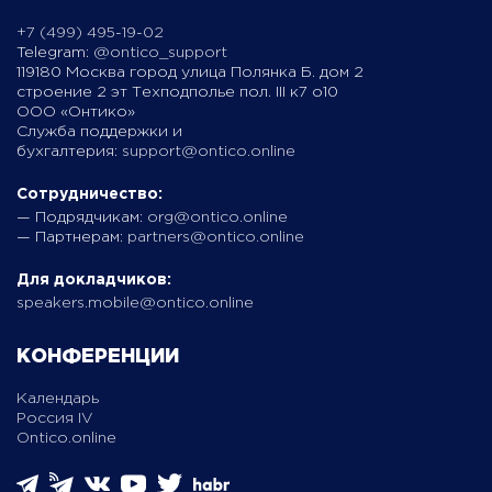
+7 (499) 495-19-02
Telegram:
@ontico_support
119180 Москва город улица Полянка Б. дом 2
строение 2 эт Техподполье пол. III к7 о10
ООО «Онтико»
Служба поддержки и
бухгалтерия:
support@ontico.online
Сотрудничество:
— Подрядчикам:
org@ontico.online
— Партнерам:
partners@ontico.online
Для докладчиков:
speakers.mobile@ontico.online
КОНФЕРЕНЦИИ
Календарь
Россия IV
Ontico.online