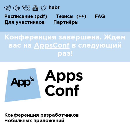
habr
Расписание
(pdf)
Тезисы
(++)
FAQ
Для участников
Партнёры
Конференция завершена. Ждем
вас на
AppsConf
в следующий
раз!
Конференция разработчиков
мобильных приложений