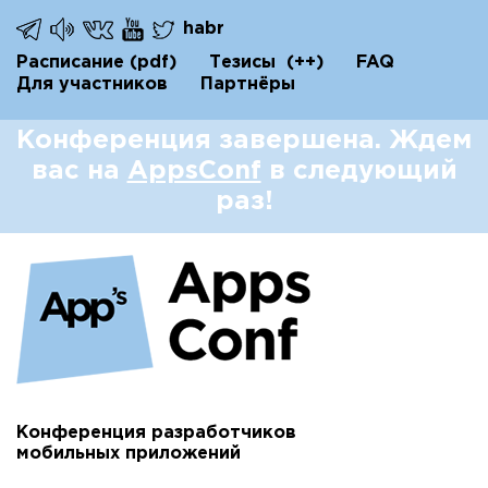
habr
Расписание
(pdf)
Тезисы
(++)
FAQ
Для участников
Партнёры
Конференция завершена. Ждем
вас на
AppsConf
в следующий
раз!
Конференция разработчиков
мобильных приложений