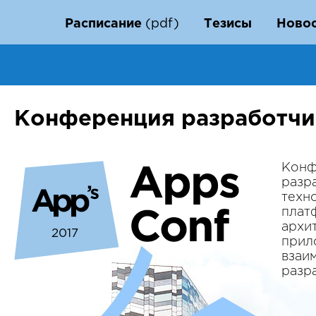
Расписание
(pdf)
Тезисы
Ново
Конференция разработч
Конф
разр
техн
плат
архи
2017
прил
взаи
разр