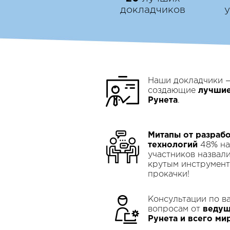
докладчиков
Наши докладчики —
создающие
лучшие
Рунета
.
Митапы от разраб
технологий
48% н
участников назвал
крутым инструмент
прокачки!
Консультации по в
вопросам от
ведущ
Рунета и всего ми