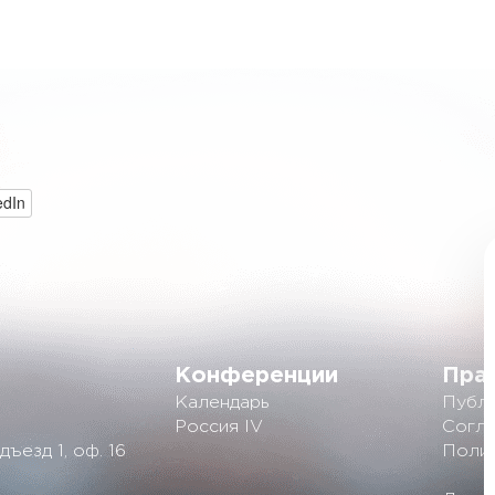
edIn
Конференции
Пра
Календарь
Публи
Россия IV
Согла
дъезд 1, оф. 16
Полит