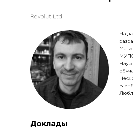
Revolut Ltd
На да
разра
Магис
МУПО
Научн
обуч
Неско
В моб
Люблю
Доклады