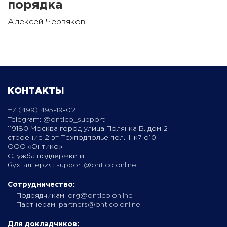
порядка
Алексей Червяков
КОНТАКТЫ
+7 (499) 495-19-02
Telegram:
@ontico_support
119180 Москва город улица Полянка Б. дом 2
строение 2 эт Техподполье пол. III к7 о10
ООО «Онтико»
Служба поддержки и
бухгалтерия:
support@ontico.online
Сотрудничество:
— Подрядчикам:
org@ontico.online
— Партнерам:
partners@ontico.online
Для докладчиков: