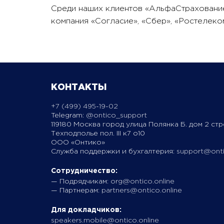
Среди наших клиентов «АльфаСтрахование»
компания «Согласие», «Сбер», «Ростелеком
КОНТАКТЫ
+7 (499) 495-19-02
Telegram:
@ontico_support
119180 Москва город улица Полянка Б. дом 2 стр
Техподполье пол. III к7 о10
ООО «Онтико»
Служба поддержки и бухгалтерия:
support@onti
Сотрудничество:
— Подрядчикам:
org@ontico.online
— Партнерам:
partners@ontico.online
Для докладчиков:
speakers.mobile@ontico.online