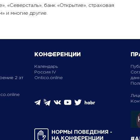
, «Северсталь», банк «Открытие», страховая
» и многие другие.
КОНФЕРЕНЦИИ
ПР
Календарь
Пуб
Россия IV
Сог
оение 2 эт
Ontico.online
дан
Пол
co.online
Лиц
Кон
НОРМЫ ПОВЕДЕНИЯ ­
НА КОНФЕРЕНЦИИ
#A