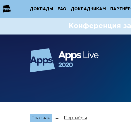
ДОКЛАДЫ
ДОКЛАДЫ
FAQ
FAQ
ДОКЛАДЧИКАМ
ДОКЛАДЧИКАМ
ПАРТНЁ
ПАРТНЁ
Конференция за
Главная
→
Партнёры