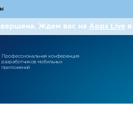
РЫ
РЫ
вершена. Ждем вас на
Apps Live
в
Профессиональная конференция
разработчиков мобильных
приложений