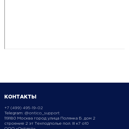
КОНТАКТЫ
+7 (499) 495-19-02
Telegram:
@ontico_support
119180 Москва город улица Полянка Б. дом 2
строение 2 эт Техподполье пол. III к7 о10
ООО «Онтико»