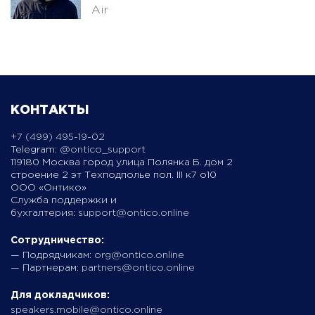
Air
КОНТАКТЫ
+7 (499) 495-19-02
Telegram:
@ontico_support
119180 Москва город улица Полянка Б. дом 2
строение 2 эт Техподполье пол. III к7 о10
ООО «Онтико»
Служба поддержки и
бухгалтерия:
support@ontico.online
Сотрудничество:
— Подрядчикам:
org@ontico.online
— Партнерам:
partners@ontico.online
Для докладчиков:
speakers.mobile@ontico.online