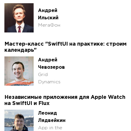
Андрей
Ильский
МегаФон
Мастер-класс "SwiftUI на практике: строим
календарь"
Андрей
Чевозеров
Grid
Dynamics
Независимые приложения для Apple Watch
на SwiftUI и Flux
Леонид
Лядвейкин
App in the