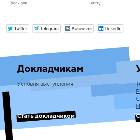
Blacklane
Luntry
Twitter
Telegram
Вконтакте
LinkedIn
Докладчикам
Условия выступления
Т
Р
С
М
Стать докладчиком
С