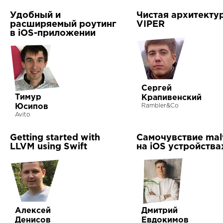
Удобный и
Чистая архитектур
расширяемый роутинг
VIPER
в iOS-приложении
Сергей
Тимур
Крапивенский
Юсипов
Rambler&Co
Avito
Getting started with
Самочувствие ma
LLVM using Swift
на iOS устройства
Алексей
Дмитрий
Денисов
Евдокимов