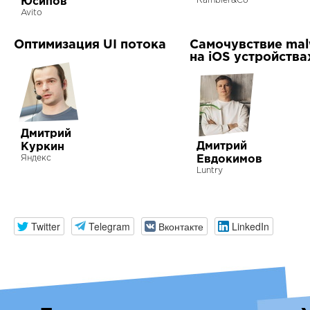
Юсипов
Rambler&Co
Avito
Оптимизация UI потока
Самочувствие ma
на iOS устройства
Дмитрий
Дмитрий
Куркин
Яндекс
Евдокимов
Luntry
Twitter
Telegram
Вконтакте
LinkedIn