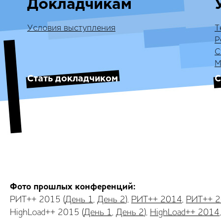
Докладчикам
Условия выступления
Т
Р
С
М
Стать докладчиком
С
Фото прошлых конференций:
РИТ++ 2015 (
День 1
,
День 2
),
РИТ++ 2014
,
РИТ++ 
HighLoad++ 2015 (
День 1
,
День 2
),
HighLoad++ 2014