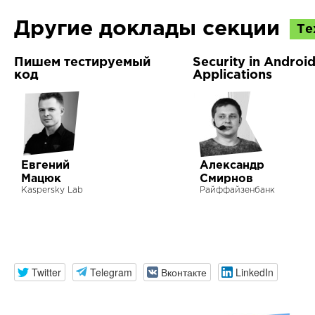
Другие доклады секции
Те
Пишем тестируемый
Security in Androi
код
Applications
Евгений
Александр
Мацюк
Смирнов
Kaspersky Lab
Райффайзенбанк
Twitter
Telegram
Вконтакте
LinkedIn