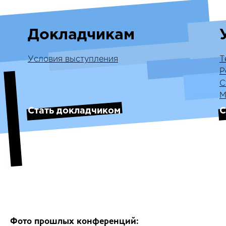
Докладчикам
Условия выступления
Т
Р
С
М
Стать докладчиком
С
Фото прошлых конференций: