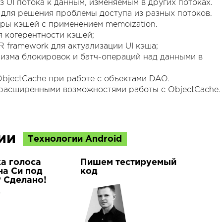
з UI потока к данным, изменяемым в других потоках.
д для решения проблемы доступа из разных потоков.
уры кэшей с применением memoization.
я когерентности кэшей;
R framework для актуализации UI кэша;
низма блокировок и батч-операций над данными в
bjectCache при работе с объектами DAO.
 расширенными возможностями работы с ObjectCache.
ции
Технологии Android
а голоса
Пишем тестируемый
на Си под
код
 Сделано!