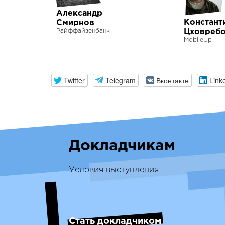
Александр
Констант
Смирнов
Райффайзенбанк
Цховреб
MobileUp
Twitter
Telegram
Вконтакте
Link
Докладчикам
Условия выступления
Стать докладчиком