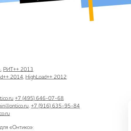
4
,
РИТ++ 2013
ad++ 2014
,
HighLoad++ 2012
ico.ru
+7 (495) 646-07-68
nin@ontico.ru
,
+7 (916) 635-95-84
co.ru
для «Онтико»: