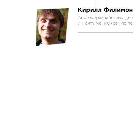
Кирилл Филимон
Android-разработчик, де
и Почту Mail.Ru (самую п