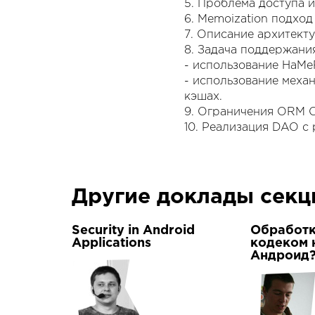
5. Проблема доступа и
6. Memoization подхо
7. Описание архитект
8. Задача поддержани
- использование HaMe
- использование меха
кэшах.
9. Ограничения ORM O
10. Реализация DAO с
Другие доклады сек
Security in Android
Обработк
Applications
кодеком 
Андроид?