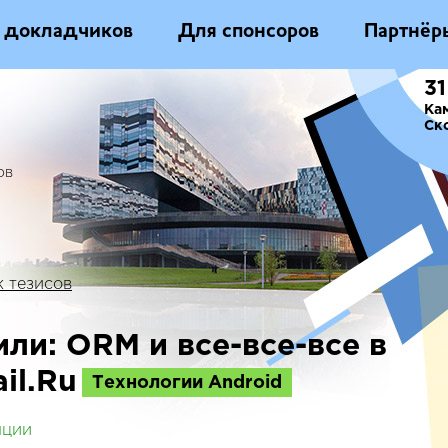
 докладчиков
Для спонсоров
Партнёр
31
Ка
Ск
ов
 тезисов
ли: ORM и все-все-все в
il.Ru
Технологии Android
нции