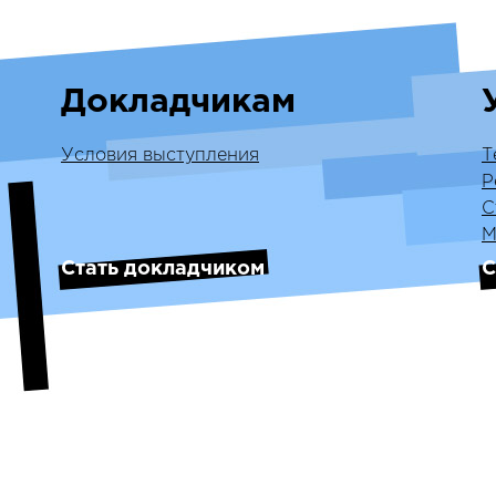
Докладчикам
Условия выступления
Т
Р
С
М
Стать докладчиком
С