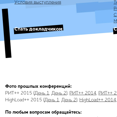
Условия выступления
Т
Р
С
М
Стать докладчиком
С
Фото прошлых конференций:
РИТ++ 2015 (
День 1
,
День 2
),
РИТ++ 2014
,
РИТ++ 
HighLoad++ 2015 (
День 1
,
День 2
),
HighLoad++ 2014
По любым вопросам обращайтесь: