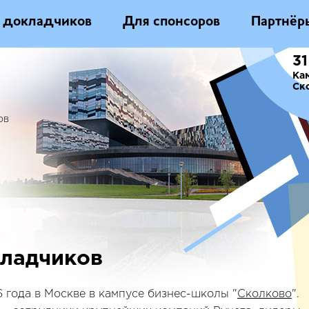
 докладчиков
Для спонсоров
Партнёр
31
Ка
Ск
ов
кладчиков
6 года в Москве в кампусе бизнес-школы "
Сколково
".