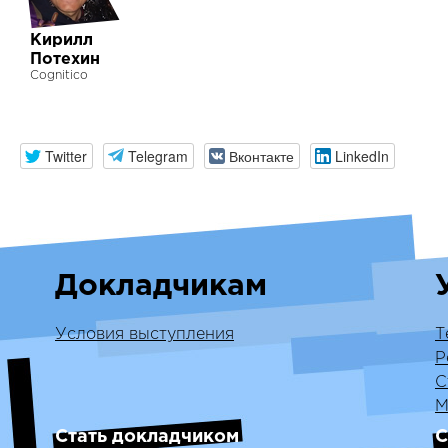
Кирилл
Потехин
Cognitico
Twitter
Telegram
Вконтакте
LinkedIn
Докладчикам
Условия выступления
Т
Р
С
М
Стать докладчиком
С